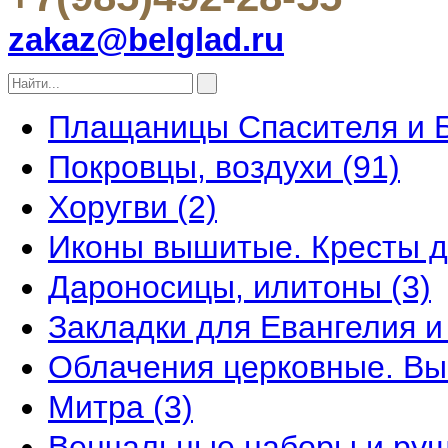
zakaz@belglad.ru
Плащаницы Спасителя и 
Покровцы, воздухи
(91)
Хоругви
(2)
Иконы вышитые. Кресты 
Дароносицы, илитоны
(3)
Закладки для Евангелия 
Облачения церковные. В
Митра
(3)
Венчальные наборы и ру